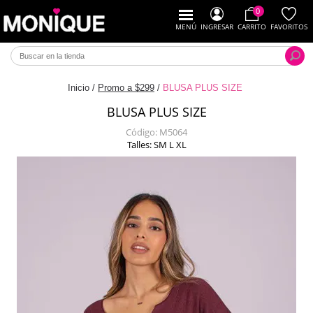
0
MENÚ
INGRESAR
CARRITO
FAVORITOS
Inicio
/
Promo a $299
/
BLUSA PLUS SIZE
BLUSA PLUS SIZE
Código:
M5064
Talles: SM L XL