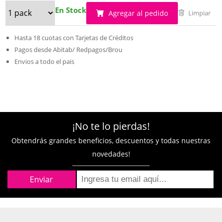
En Stock
Agregar al pedido
Limpiar
Hasta 18 cuotas con Tarjetas de Créditos
Pagos desde Abitab/ Redpagos/Brou
Envios a todo el pais
¡No te lo pierdas!
Obtendrás grandes beneficios, descuentos y todas nuestras
novedades!