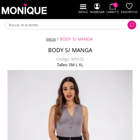
0
MENÚ
INGRESAR
CARRITO
FAVORITOS
Inicio
/
BODY S/ MANGA
BODY S/ MANGA
Código:
M5533
Talles: SM L XL