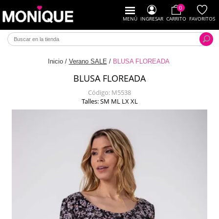
0
MENÚ
INGRESAR
CARRITO
FAVORITOS
Inicio
/
Verano SALE
/
BLUSA FLOREADA
BLUSA FLOREADA
Código:
M5538
Talles: SM ML LX XL