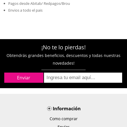
Pagos desde Abitab/ Redpagos/Brou
Envios a todo el pais
¡No te lo pierdas!
Obtendrás grandes beneficios, descuentos y todas nuestras
novedades!
+
Información
Como comprar
Envíos