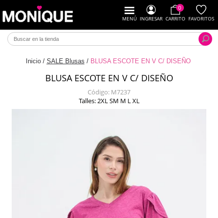
0
MENÚ
INGRESAR
CARRITO
FAVORITOS
Inicio
/
SALE Blusas
/
BLUSA ESCOTE EN V C/ DISEÑO
BLUSA ESCOTE EN V C/ DISEÑO
Código:
M7237
Talles: 2XL SM M L XL