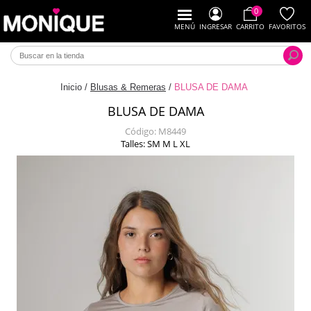
0
MENÚ
INGRESAR
CARRITO
FAVORITOS
Inicio
/
Blusas & Remeras
/
BLUSA DE DAMA
BLUSA DE DAMA
Código:
M8449
Talles: SM M L XL