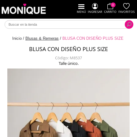
0
MENÚ
INGRESAR
CARRITO
FAVORITOS
Inicio
/
Blusas & Remeras
/
BLUSA CON DISEÑO PLUS SIZE
BLUSA CON DISEÑO PLUS SIZE
Código:
M8537
Talle único.