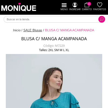
0
MENÚ
INGRESAR
CARRITO
FAVORITOS
Inicio
/
SALE Blusas
/
BLUSA C/ MANGA ACAMPANADA
BLUSA C/ MANGA ACAMPANADA
Código:
M7229
Talles: 2XL SM M L XL