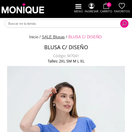
0
MENÚ
INGRESAR
CARRITO
FAVORITOS
Inicio
/
SALE Blusas
/
BLUSA C/ DISEÑO
BLUSA C/ DISEÑO
Código:
M7041
Talles: 2XL SM M L XL