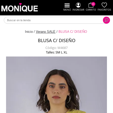
0
MENÚ
INGRESAR
CARRITO
FAVORITOS
Inicio
/
Verano SALE
/
BLUSA C/ DISEÑO
BLUSA C/ DISEÑO
Código:
M4687
Talles: SM L XL