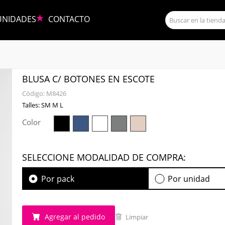
UNIDADES
CONTACTO
BLUSA C/ BOTONES EN ESCOTE
Código:
M8426
Talles: SM M L
Color
SELECCIONE MODALIDAD DE COMPRA:
Por pack
Por unidad
Agregar al pedido
Limpiar