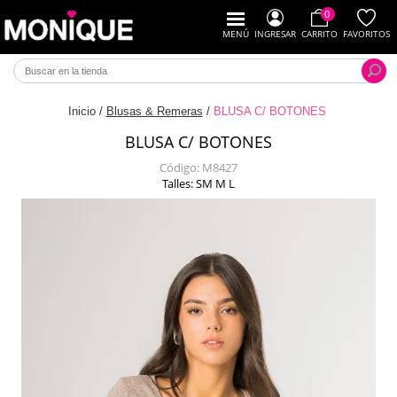
0
MENÚ
INGRESAR
CARRITO
FAVORITOS
Inicio
/
Blusas & Remeras
/
BLUSA C/ BOTONES
BLUSA C/ BOTONES
Código:
M8427
Talles: SM M L