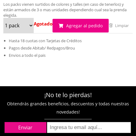
Los packs vienen surtidos de colores y talles (en caso de tenerlos) y
están armados de 3 o mas unidades dependiendo cual sea la prenda
elegida.
Agotado
Agregar al pedido
Limpiar
Hasta 18 cuotas con Tarjetas de Créditos
Pagos desde Abitab/ Redpagos/Brou
Envios a todo el pais
¡No te lo pierdas!
Obtendrás grandes beneficios, descuentos y todas nuestras
novedades!