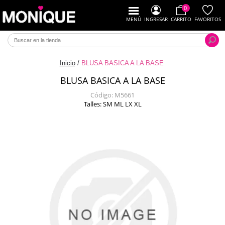
0
MENÚ
INGRESAR
CARRITO
FAVORITOS
Inicio
/
BLUSA BASICA A LA BASE
BLUSA BASICA A LA BASE
Código:
M5661
Talles: SM ML LX XL