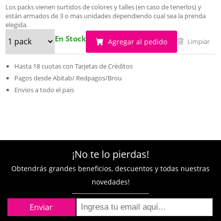
Los packs vienen surtidos de colores y talles (en caso de tenerlos) y
están armados de 3 o mas unidades dependiendo cual sea la prenda
elegida.
En Stock
Agregar al pedido
Limpiar
Hasta 18 cuotas con Tarjetas de Créditos
Pagos desde Abitab/ Redpagos/Brou
Envios a todo el pais
¡No te lo pierdas!
Obtendrás grandes beneficios, descuentos y todas nuestras
novedades!