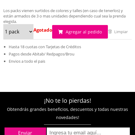
Los packs vienen surtidos de colores y talles (en caso de tenerlos) y
están armados de 3 o mas unidades dependiendo cual sea la prenda
elegida.
Agotado
Agregar al pedido
Limpiar
Hasta 18 cuotas con Tarjetas de Créditos
Pagos desde Abitab/ Redpagos/Brou
Envios a todo el pais
¡No te lo pierdas!
Obtendrás grandes beneficios, descuentos y todas nuestras
novedades!