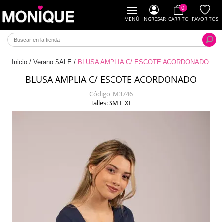
0
MENÚ
INGRESAR
CARRITO
FAVORITOS
Inicio
/
Verano SALE
/
BLUSA AMPLIA C/ ESCOTE ACORDONADO
BLUSA AMPLIA C/ ESCOTE ACORDONADO
Código:
M3746
Talles: SM L XL