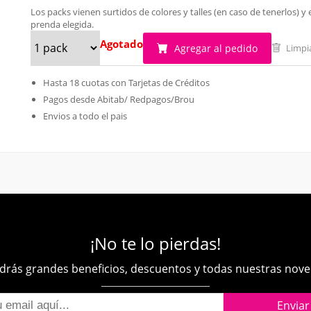
Los packs vienen surtidos de colores y talles (en caso de tenerlos)
prenda elegida.
Agotado
Agregar al pedido
Limpi
Hasta 18 cuotas con Tarjetas de Créditos
Pagos desde Abitab/ Redpagos/Brou
Envios a todo el pais
¡No te lo pierdas!
rás grandes beneficios, descuentos y todas nuestras nov