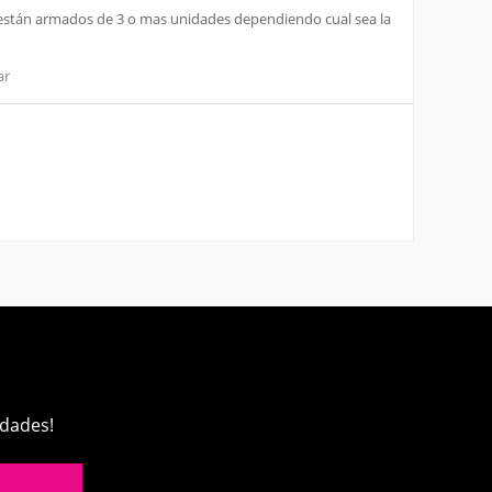
 y están armados de 3 o mas unidades dependiendo cual sea la
ar
edades!